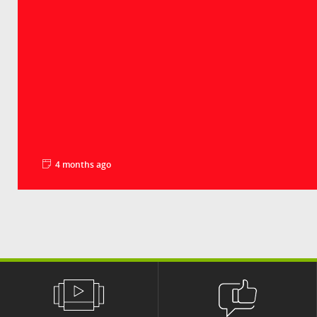
4 months ago
Groupe Crédit Agricole
Avec les évolutions démographiques et la transition
énergétique, le marché de l'immobilier r...