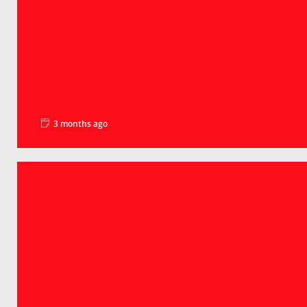
3 months ago
La minute pédago - Les droits de douane
Groupe Crédit Agricole
Le déficit commercial américain en biens a battu un n
record en 2025, à plus de 1 240...