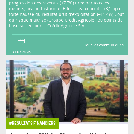
progression des revenus (+7,7%) tirée par tous les
métiers, niveau historique Effet ciseaux positif +3,1 pp et
forte hausse du résultat brut d'exploitation (+11,4%) Coût
du risque maîtrisé (Groupe Crédit Agricole : 30 points de
base sur encours ; Crédit Agricole S.A. :...
Tous les communiqués
31.07.2026
#RÉSULTATS FINANCIERS