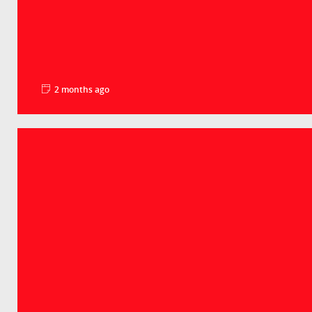
2 months ago
La minute pédago – Le PIB par habitant
Groupe Crédit Agricole
Selon les derniers chiffres, le PIB par habitant atteint 9
moyenne européenne. Un lé...