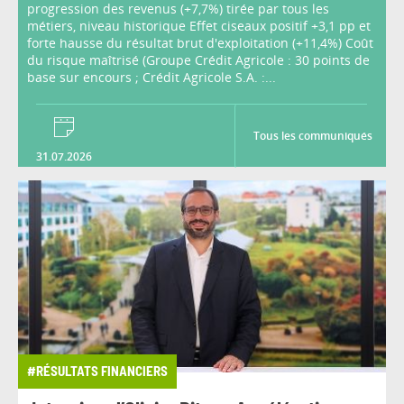
progression des revenus (+7,7%) tirée par tous les
métiers, niveau historique Effet ciseaux positif +3,1 pp et
forte hausse du résultat brut d'exploitation (+11,4%) Coût
du risque maîtrisé (Groupe Crédit Agricole : 30 points de
base sur encours ; Crédit Agricole S.A. :...
Tous les communiqués
31.07.2026
#RÉSULTATS FINANCIERS