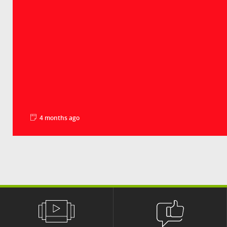
4 months ago
Groupe Crédit Agricole
Avec les évolutions démographiques et la transition
énergétique, le marché de l'immobilier résidentiel conn
changements structur...