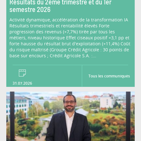
Résultats du 2ème trimestre et du 1er
semestre 2026
Activité dynamique, accélération de la transformation IA
Résultats trimestriels et rentabilité élevés Forte
progression des revenus (+7,7%) tirée par tous les
métiers, niveau historique Effet ciseaux positif +3,1 pp et
forte hausse du résultat brut d'exploitation (+11,4%) Coût
du risque maîtrisé (Groupe Crédit Agricole : 30 points de
base sur encours ; Crédit Agricole S.A. :...
Tous les communiqués
31.07.2026