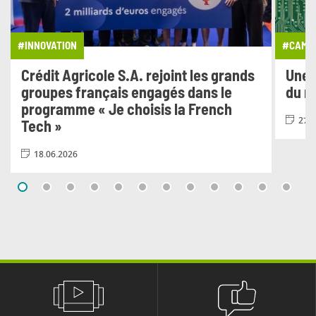
#INNOVATION
#CAMPA
Crédit Agricole S.A. rejoint les grands
Une 
groupes français engagés dans le
du n
programme « Je choisis la French
27.0
Tech »
18.06.2026