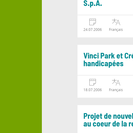
S.p.A.
24.07.2006
Français
Vinci Park et C
handicapées
18.07.2006
Français
Projet de nouvel
au coeur de la 