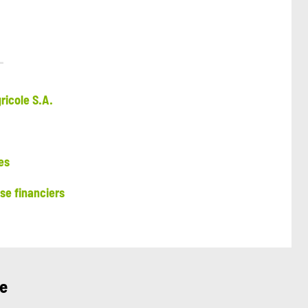
ricole S.A.
es
e financiers
ue