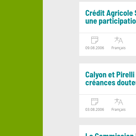
Crédit Agricole 
une participati
09.08.2006
Français
Calyon et Pirell
créances dout
03.08.2006
Français