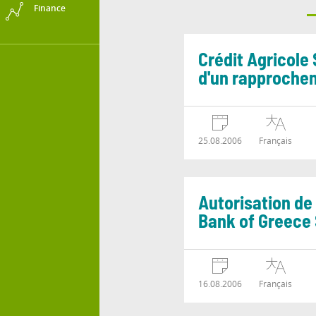
Finance
Crédit Agricole
d'un rapprochem
25.08.2006
Français
Autorisation de
Bank of Greece 
16.08.2006
Français