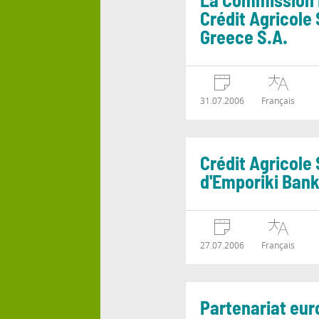
La Commission H
Crédit Agricole 
Greece S.A.
31.07.2006
Français
Crédit Agricole 
d'Emporiki Bank
27.07.2006
Français
Partenariat eur