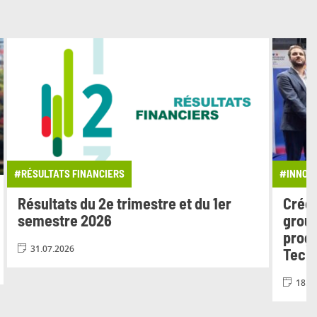
#RÉSULTATS FINANCIERS
#INNOV
Résultats du 2e trimestre et du 1er
Crédi
semestre 2026
group
progr
31.07.2026
Tech
18.0