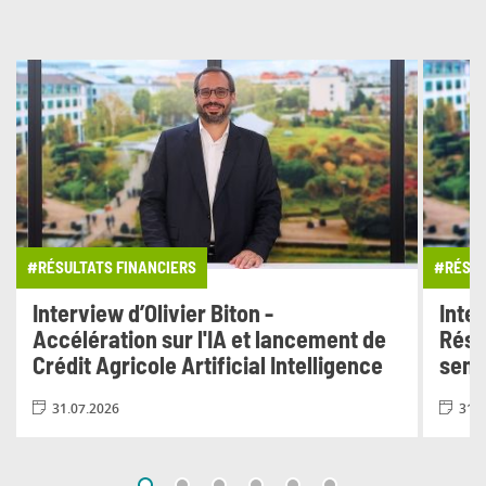
#RÉSULTATS FINANCIERS
#RÉSUL
Interview d’Olivier Biton -
Inter
Accélération sur l'IA et lancement de
Résu
Crédit Agricole Artificial Intelligence
seme
31.07.2026
31.0