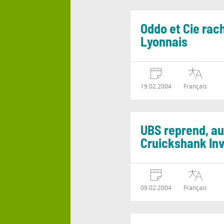
Oddo et Cie rac
Lyonnais
19.02.2004
Français
UBS reprend, au
Cruickshank I
09.02.2004
Français