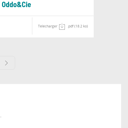
et Oddo&Cie
Télécharger
.pdf (18.2 ko)