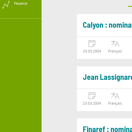
Finance
Calyon : nomina
23.03.2004
Français
Jean Lassignard
23.03.2004
Français
Finaref : nomin