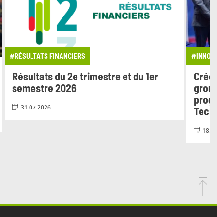
#RÉSULTATS FINANCIERS
#INNOV
Résultats du 2e trimestre et du 1er
Crédi
semestre 2026
group
progr
31.07.2026
Tech
18.0