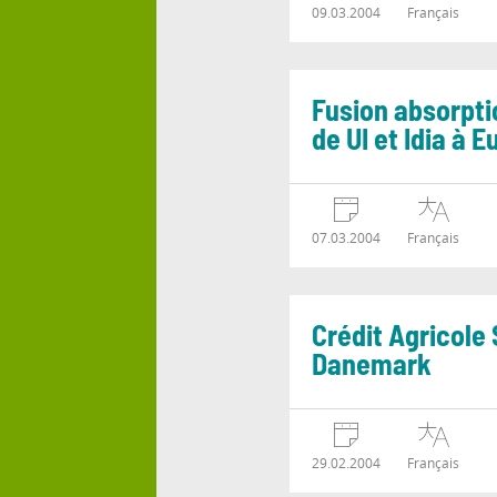
09.03.2004
Français
Fusion absorpti
de UI et Idia à 
07.03.2004
Français
Crédit Agricole 
Danemark
29.02.2004
Français