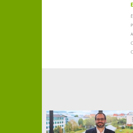
Ê
P
A
C
C