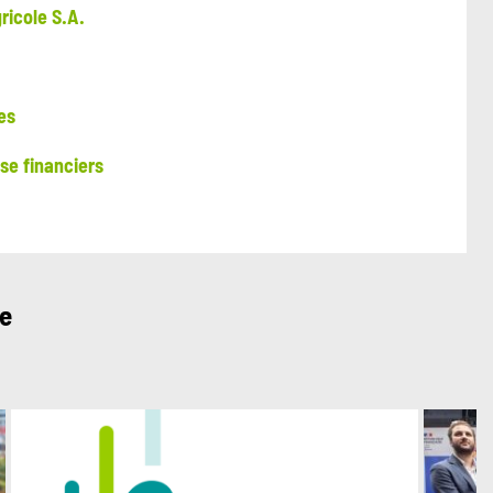
ricole S.A.
es
e financiers
ue