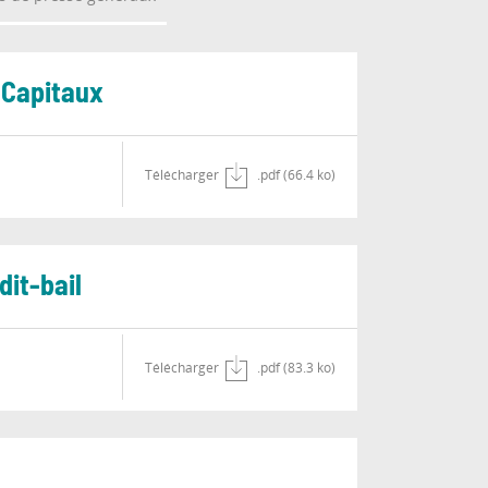
 Capitaux
Télécharger
.pdf (66.4 ko)
it-bail
Télécharger
.pdf (83.3 ko)