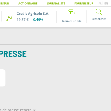
|
ISSEUR
ACTIONNAIRE
JOURNALISTE
FOURNISSEUR
FR
EN
Credit Agricole S.A.
Rechercher
19.37 €
-0.49%
Trouver un site
 PRESSE
 de presse généraux