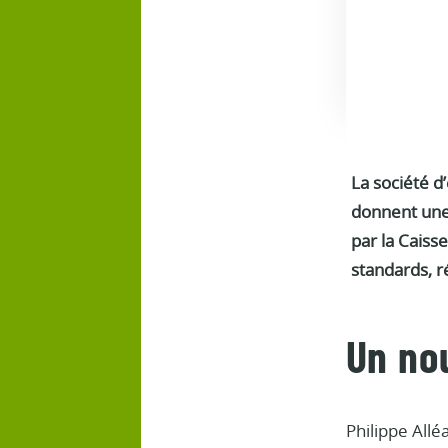
La société d
donnent une 
par la Caiss
standards, r
Un no
Philippe Allé