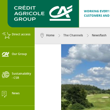
WORKING EVERY D
CUSTOMERS AND 
Direct access
Home
The Channels
Newsflash
Our Group
Sustainability
- CSR
News