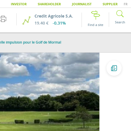
INVESTOR
SHAREHOLDER
JOURNALIST
SUPPLIER
FR
Credit Agricole S.A.
Search
19.40 €
-0.31%
Find a site
lle impulsion pour le Golf de Mormal