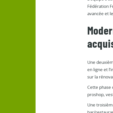
Fédération F
avancée et le
Modern
acqui
Une deuxième 
en ligne et l
sur la rénova
Cette phase c
proshop, vest
Une troisièm
bar/restauran