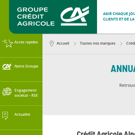
AGIR CHAQUE JOU
CLIENTS ET DE LA
Accès rapides
Accueil
Toutes nos marques
Crédi
Notre Groupe
ANNUA
Retrou
Engagement
sociétal – RSE
Actualité
Crédit Agricole Al