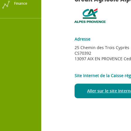
Finance
Adresse
25 Chemin des Trois Cyprès
CS70392
13097 AIX EN PROVENCE Ced
Site Internet de la Caisse ré
Aller sur le site Inter