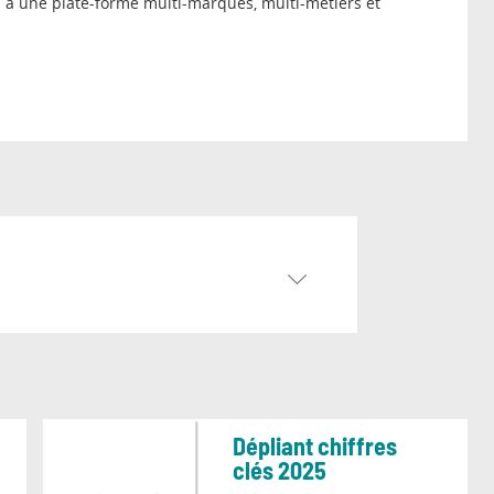
ès à une plate-forme multi-marques, multi-métiers et
Dépliant chiffres
clés 2025