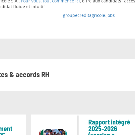
icole S.A.,
Pour vous, tout commence ici
, offre aux candidats l’acc
idat fluide et intuitif :
groupecreditagricole.jobs
rtes & accords RH
Rapport intégré
ement
2025-2026