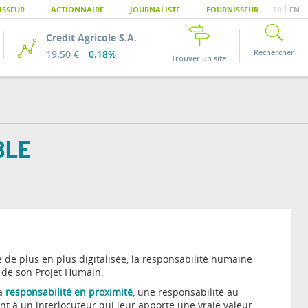
|
ISSEUR
ACTIONNAIRE
JOURNALISTE
FOURNISSEUR
FR
EN
Credit Agricole S.A.
Rechercher
19.50 €
0.18%
Trouver un site
BLE
de plus en plus digitalisée, la responsabilité humaine
e de son Projet Humain.
la
responsabilité en proximité
, une responsabilité au
t à un interlocuteur qui leur apporte une vraie valeur,