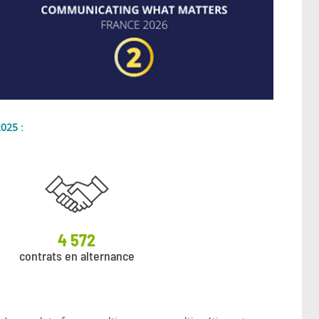
025 :
4 572
contrats en alternance