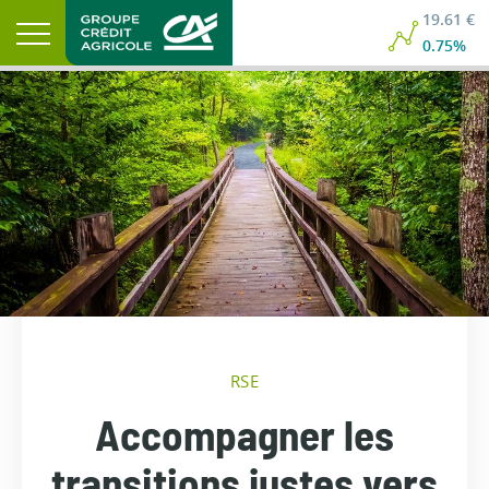
19.61 €
0.75%
RSE
Accompagner les
transitions justes vers