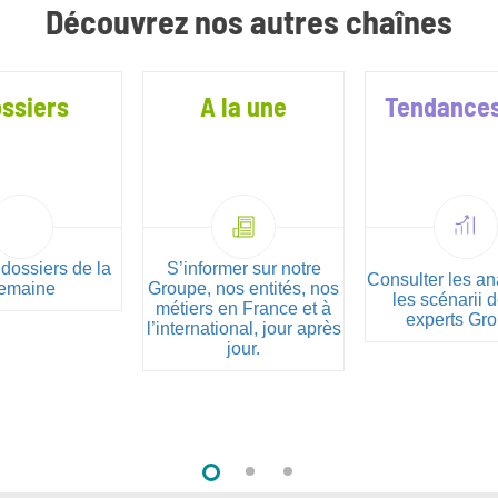
Découvrez nos autres chaînes
ssiers
A la une
Tendances
 dossiers de la
S’informer sur notre
Consulter les an
emaine
Groupe, nos entités, nos
les scénarii 
métiers en France et à
experts Gr
l’international, jour après
jour.