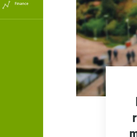
Finance
m