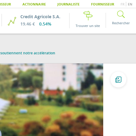
|
ISSEUR
ACTIONNAIRE
JOURNALISTE
FOURNISSEUR
FR
EN
Credit Agricole S.A.
Rechercher
19.46 €
0.54%
Trouver un site
al soutiennent notre accélération