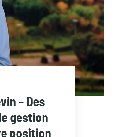
evin – Des
de gestion
re position