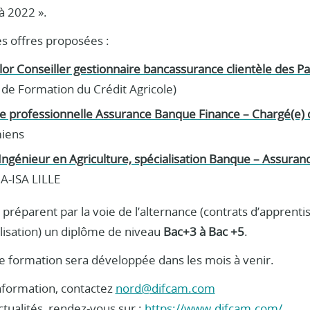
 à 2022 ».
s offres proposées :
or Conseiller gestionnaire bancassurance clientèle des Par
ut de Formation du Crédit Agricole)
e professionnelle Assurance Banque Finance – Chargé(e) d
miens
Ingénieur en Agriculture, spécialisation Banque – Assuran
A-ISA LILLE
préparent par la voie de l’alternance (contrats d’apprenti
lisation) un diplôme de niveau
Bac+3 à Bac +5
.
de formation sera développée dans les mois à venir.
information, contactez
nord@difcam.com
ctualités, rendez-vous sur :
https://www.difcam.com/