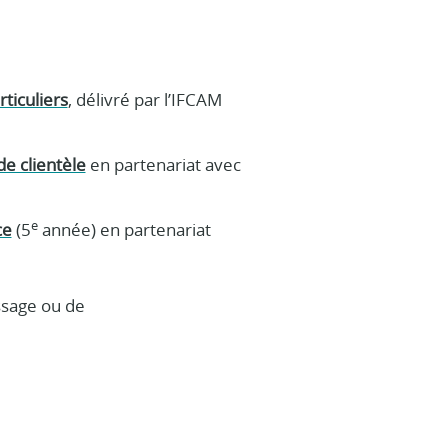
ticuliers
, délivré par l’IFCAM
e clientèle
en partenariat avec
e
ce
(5
année) en partenariat
ssage ou de