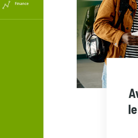
Finance
A
l