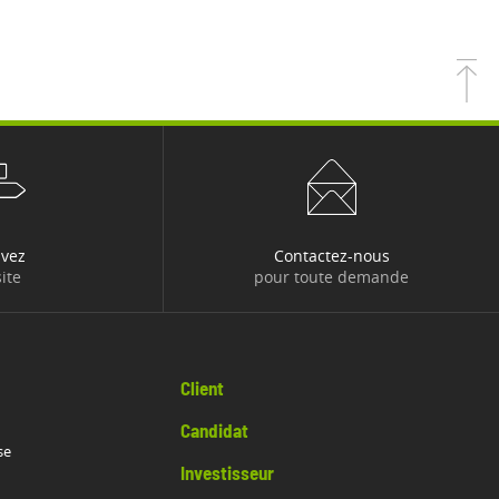
uvez
Contactez-nous
ite
pour toute demande
Client
Candidat
se
Investisseur