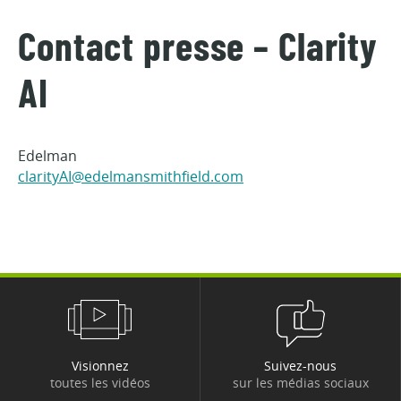
Contact presse – Clarity
AI
Edelman
clarityAI@edelmansmithfield.com
Visionnez
Suivez-nous
toutes les vidéos
sur les médias sociaux