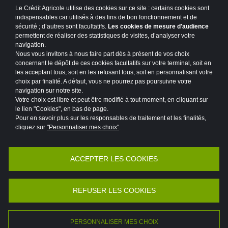
Le Crédit Agricole utilise des cookies sur ce site : certains cookies sont
indispensables car utilisés à des fins de bon fonctionnement et de
sécurité ; d’autres sont facultatifs.
Les cookies de mesure d'audience
permettent de réaliser des statistiques de visites, d’analyser votre
navigation.
Nous vous invitons à nous faire part dès à présent de vos choix
concernant le dépôt de ces cookies facultatifs sur votre terminal, soit en
les acceptant tous, soit en les refusant tous, soit en personnalisant votre
choix par finalité. A défaut, vous ne pourrez pas poursuivre votre
navigation sur notre site.
Votre choix est libre et peut être modifié à tout moment, en cliquant sur
le lien "Cookies", en bas de page.
Pour en savoir plus sur les responsables de traitement et les finalités,
cliquez sur
"Personnaliser mes choix"
.
Accessibilité : partiellement conforme
Mentions légales
ACCEPTER LES COOKIES
Politique de protection des données
Politique de divulgation de vulnérabilités
Risques de fraude
REFUSER LES COOKIES
©2026 Crédit Agricole
PERSONNALISER MES CHOIX