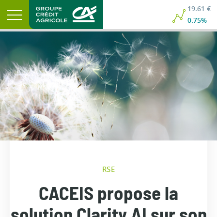
19.61 €
0.75%
RSE
CACEIS propose la
solution Clarity AI sur son