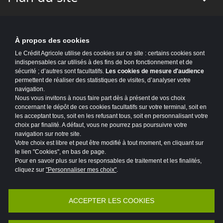
À propos des cookies
Le Crédit Agricole utilise des cookies sur ce site : certains cookies sont
indispensables car utilisés à des fins de bon fonctionnement et de
sécurité ; d’autres sont facultatifs.
Les cookies de mesure d'audience
permettent de réaliser des statistiques de visites, d’analyser votre
navigation.
Nous vous invitons à nous faire part dès à présent de vos choix
concernant le dépôt de ces cookies facultatifs sur votre terminal, soit en
les acceptant tous, soit en les refusant tous, soit en personnalisant votre
choix par finalité. A défaut, vous ne pourrez pas poursuivre votre
navigation sur notre site.
Votre choix est libre et peut être modifié à tout moment, en cliquant sur
le lien "Cookies", en bas de page.
Pour en savoir plus sur les responsables de traitement et les finalités,
cliquez sur
"Personnaliser mes choix"
.
Accessibilité : partiellement conforme
Mentions légales
ACCEPTER LES COOKIES
Politique de protection des données
Politique de divulgation de vulnérabilités
Risques de fraude