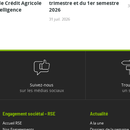
e Crédit Agricole
trimestre et du 1er semestre
3
telligence
2026
31 juil. 2026
Suivez-nous
Tro
sur les médias sociaux
un s
Engagement sociétal – RSE
Actualité
Accueil RSE
A la une
Nos Engagements
Dossiers de la semaine