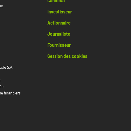
Candidat
se
Investisseur
Actionnaire
Journaliste
Fournisseur
Gestion des cookies
cole S.A.
s
ée
 financiers