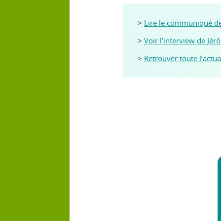
>
Lire le communiqué d
>
Voir l’interview de Jér
>
Retrouver toute l’actua