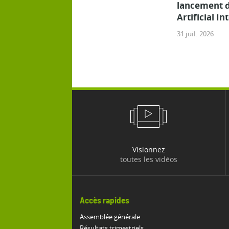
lancement d
Artificial In
31 juil. 2026
Visionnez
toutes les vidéos
Accès rapides
Assemblée générale
Résultats trimestriels