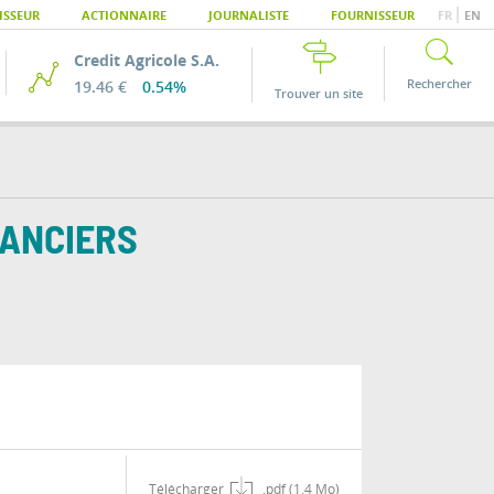
|
ISSEUR
ACTIONNAIRE
JOURNALISTE
FOURNISSEUR
FR
EN
Credit Agricole S.A.
Rechercher
19.46 €
0.54%
Trouver un site
NANCIERS
Télécharger
.pdf (1.4 Mo)