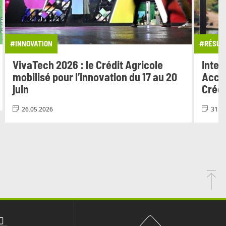
#INNOVATION
#RÉSULT
VivaTech 2026 : le Crédit Agricole
Inter
mobilisé pour l’innovation du 17 au 20
Accél
juin
Crédi
26.05.2026
31.0