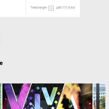
Télécharger
.pdf (171.6 ko)
ue