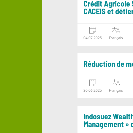
Crédit Agricole 
CACEIS et détie
04.07.2025
Français
Réduction de mo
30.06.2025
Français
Indosuez Wealth
Management » d