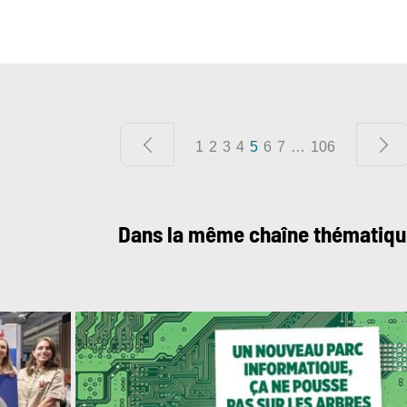
1
2
3
4
5
6
7
…
106
Dans la même chaîne thématiq