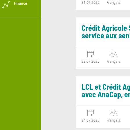
31.07.2025
Français
Finance
Crédit Agricole 
service aux sen
29.07.2025
Français
LCL et Crédit A
avec AnaCap, en 
24.07.2025
Français