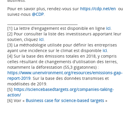
Business.
Pour en savoir plus, rendez-vous sur
https://cdp.net/en
ou
suivez-nous
@CDP
.
________________________________________
[1] La lettre d'engagement est disponible en ligne
ici
.
[2] Pour consulter la liste des investisseurs apportant leur
soutien, cliquez
ici
.
[3] La méthodologie utilisée pour définir les entreprises
ayant une incidence sur le climat est disponible
ici
.
[4] Sur la base des émissions totales en 2018, y compris
celles résultant de changements d'utilisation des terres,
notamment la déforestation (55,3 gigatonnes) :
https://www.unenvironment.org/resources/emissions-gap-
report-2019
. Sur la base des données transmises et
modélisées de 2019.
[5]
https://sciencebasedtargets.org/companies-taking-
action/
[6] Voir «
Business case for science-based targets
»