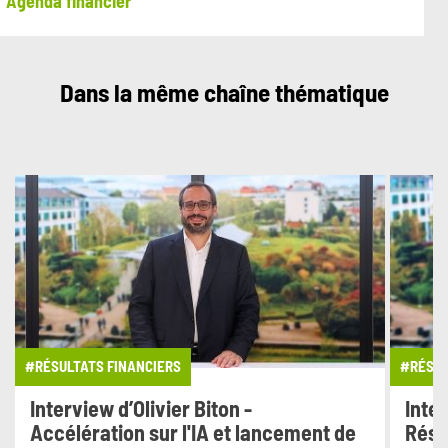
Agenda financier
Dans la même chaîne thématique
#RÉSULTATS FINANCIERS
#RÉSUL
Interview d’Olivier Biton -
Inter
Accélération sur l'IA et lancement de
Résu