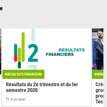
ue
#RÉSULTATS FINANCIERS
#INNOV
Résultats du 2e trimestre et du 1er
Crédi
semestre 2026
group
progr
31.07.2026
Tech