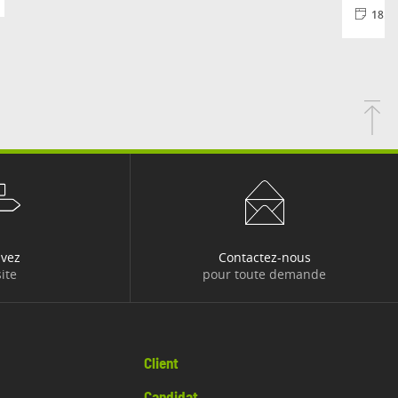
18.0
uvez
Contactez-nous
ite
pour toute demande
Client
Candidat