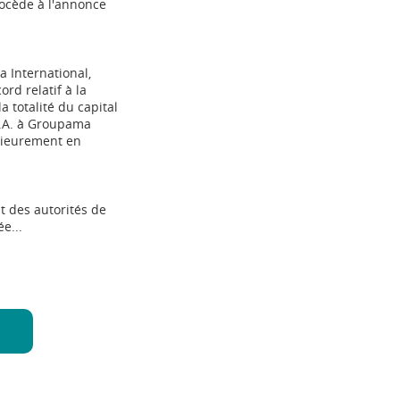
ocède à l'annonce
 International,
rd relatif à la
a totalité du capital
S.A. à Groupama
érieurement en
 des autorités de
e...