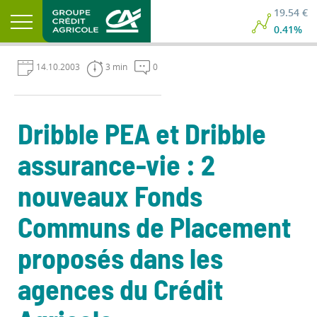
19.54 €
0.41%
14.10.2003
3 min
0
Dribble PEA et Dribble
assurance-vie : 2
nouveaux Fonds
Communs de Placement
proposés dans les
agences du Crédit