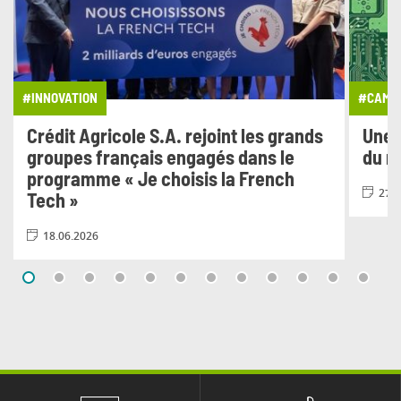
#INNOVATION
#CAMPA
Crédit Agricole S.A. rejoint les grands
Une 
groupes français engagés dans le
du n
programme « Je choisis la French
27.0
Tech »
18.06.2026