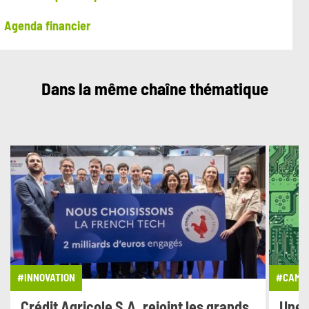
Agenda financier
Dans la même chaîne thématique
#INNOVATION
#CAMPA
Crédit Agricole S.A. rejoint les grands
Une 