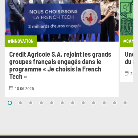
#INNOVATION
#CAMPA
Crédit Agricole S.A. rejoint les grands
Une 
groupes français engagés dans le
du n
programme « Je choisis la French
27.0
Tech »
18.06.2026