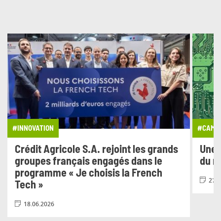
#INNOVATION
#CAMPA
Crédit Agricole S.A. rejoint les grands
Une 
groupes français engagés dans le
du n
programme « Je choisis la French
27.0
Tech »
18.06.2026