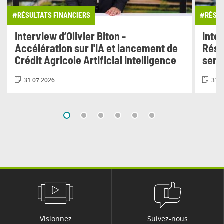
#RÉSULTATS FINANCIERS
#RÉSUL
Interview d’Olivier Biton -
Inter
Accélération sur l'IA et lancement de
Résu
Crédit Agricole Artificial Intelligence
seme
31.07.2026
31.0
Visionnez
Suivez-nous