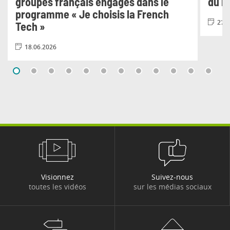
groupes français engagés dans le
du n
programme « Je choisis la French
27.0
Tech »
18.06.2026
Visionnez
Suivez-nous
toutes les vidéos
sur les médias sociaux