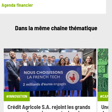
Agenda financier
Dans la même chaîne thématique
#INNOVATION
#CAMPA
Crédit Agricole S.A. rejoint les grands
Une 