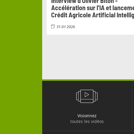
it Agricole
Interview d’Olivier Biton -
ion du 17 au 20
Accélération sur l'IA et lancem
Crédit Agricole Artificial Intell
31.07.2026
Visionnez
toutes les vidéos