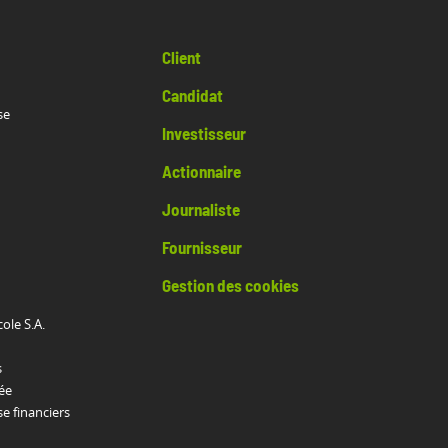
Client
Candidat
se
Investisseur
Actionnaire
Journaliste
Fournisseur
Gestion des cookies
cole S.A.
s
ée
 financiers