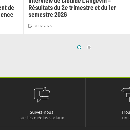
Interview de Clotilde L’Angevin –
ent de
Résultats du 2e trimestre et du 1er
igence
semestre 2026
31.07.2026
Suivez-nous
Tro
sur les médias sociaux
un s