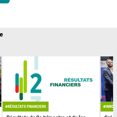
ue
#RÉSULTATS FINANCIERS
#INNOV