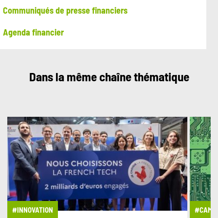
Communiqués de presse financiers
Agenda financier
Dans la même chaîne thématique
#INNOVATION
#CAMPA