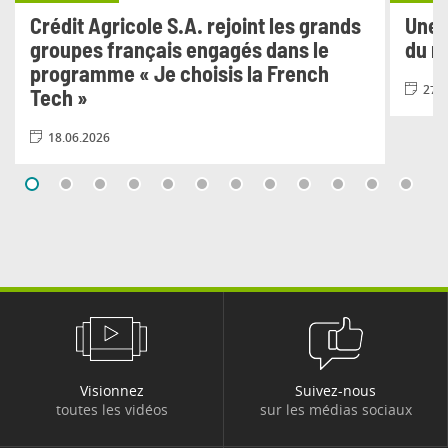
Crédit Agricole S.A. rejoint les grands
Une 
groupes français engagés dans le
du n
programme « Je choisis la French
27.0
Tech »
18.06.2026
Visionnez
Suivez-nous
toutes les vidéos
sur les médias sociaux