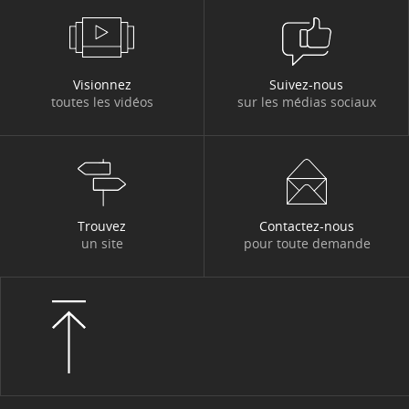
#COMPÉTENCES
#CONCURRENCE
#CYBERSÉCURITÉ
#DATA
#DATA & IA
Visionnez
Suivez-nous
toutes les vidéos
sur les médias sociaux
#DBI ACTU
#DBI OUT HOME
#DBI VIDÉOS
#DESIGN AUTHORITY
#DEV
#DIGITACADEMY
#DIGITAL
#DIGITAL WORKPLACE
#DIGITONBOARD
Trouvez
Contactez-nous
un site
pour toute demande
#DIGITTALK
#ECONOMIE
#EDITORIAL
#EGYPTE
#EMPLOI FORMATION
#ENTITÉS ET MÉTIERS
#ENVIRONNEMENT
#ETHIQUE
#EVERGREEN
#EVÉNEMENT