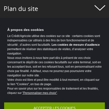
#EXPERT
#FIGURES
#FINANCE
Plan du site
#FINANCE INCLUSIVE
#FUSION-ACQUISITION
#HISTOIRE
À propos des cookies
#HYDROGÈNE
#IA
#IMMOBILIER
Le Crédit Agricole utilise des cookies sur ce site : certains cookies sont
indispensables car utilisés à des fins de bon fonctionnement et de
#INFO COVID
#INFO UKRAINE
sécurité ; d’autres sont facultatifs.
Les cookies de mesure d'audience
permettent de réaliser des statistiques de visites, d’analyser votre
#INNOVATION
#INNOVATION
navigation.
Nous vous invitons à nous faire part dès à présent de vos choix
#INTELLIGENCE ARTIFICIELLE
#IT2025
concernant le dépôt de ces cookies facultatifs sur votre terminal, soit en
les acceptant tous, soit en les refusant tous, soit en personnalisant votre
choix par finalité. A défaut, vous ne pourrez pas poursuivre votre
#ITALIE
#LIEUX
#LMSI EN HP
navigation sur notre site.
Votre choix est libre et peut être modifié à tout moment, en cliquant sur
#LOGOS
#MAINFRAME
#MARCHÉS
le lien "Cookies", en bas de page.
Pour en savoir plus sur les responsables de traitement et les finalités,
#MAROC
#MAÎTRISE DE LA DÉPENSE
cliquez sur
"Personnaliser mes choix"
.
Accessibilité : partiellement conforme
Mentions légales
#MER
#MOBILISÉS POUR NOS CLIENTS
ACCEPTER LES COOKIES
Politique de protection des données