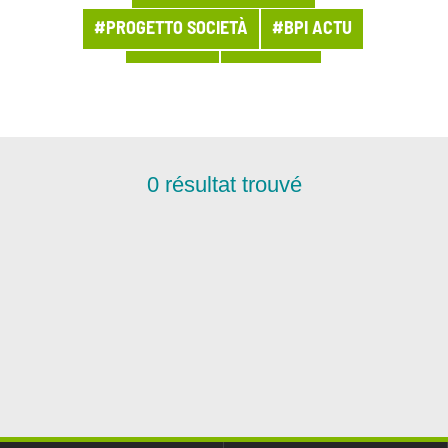
#PROGETTO SOCIETÀ
#BPI ACTU
#ACHATS
#ACT2028
#ACTUALITÉ DU GROUPE
#ACTUALITÉS LMSI
#AGILITÉ
0
résultat trouvé
#AGRI-AGRO
#ARCHITECTURE
#ARCHIVES
#ASSETS DE CONFIANCE
#ASSURANCE
#BANQUE
#BOUTEILLE À LA MER
#BUSINESS
#CAMPAGNE MÉDIA
#CHIFFRES DE LA SEMAINE
#CHIFFRES-CLÉ
#CHRONIQUE
#CLOUD