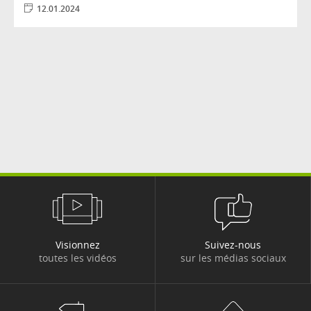
#EXPERT
#FIGURES
#FINANCE
12.01.2024
#FINANCE INCLUSIVE
#FUSION-ACQUISITION
#HISTOIRE
#HYDROGÈNE
#IA
#IMMOBILIER
#INFO COVID
#INFO UKRAINE
#INNOVATION
#INNOVATION
#INTELLIGENCE ARTIFICIELLE
#IT2025
#ITALIE
#LIEUX
#LMSI EN HP
#LOGOS
#MAINFRAME
#MARCHÉS
Visionnez
Suivez-nous
toutes les vidéos
sur les médias sociaux
#MAROC
#MAÎTRISE DE LA DÉPENSE
#MER
#MOBILISÉS POUR NOS CLIENTS