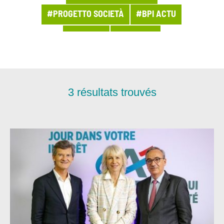
#PROGETTO SOCIETÀ
#BPI ACTU
#ACHATS
#ACT2028
#ACTUALITÉ DU GROUPE
#ACTUALITÉS LMSI
#AGILITÉ
3
résultats trouvés
#AGRI-AGRO
#ARCHITECTURE
#ARCHIVES
#ASSETS DE CONFIANCE
#ASSURANCE
#BANQUE
#BOUTEILLE À LA MER
#BUSINESS
#CAMPAGNE MÉDIA
#CHIFFRES DE LA SEMAINE
#CHIFFRES-CLÉ
#CHRONIQUE
#CLOUD