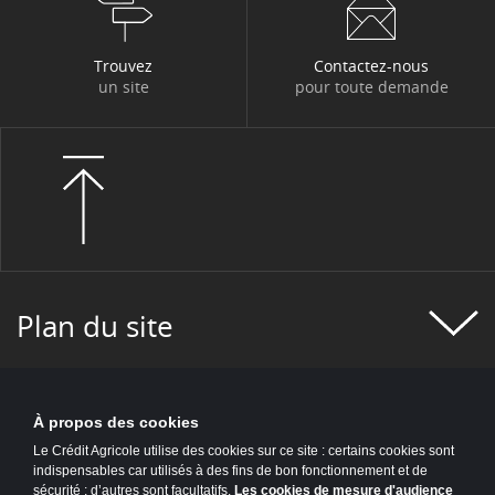
#MOBILITÉ
#MÉCÉNAT
#MÉTIERS
#NEWSLETTER PROJET DU GROUPE
Trouvez
Contactez-nous
un site
pour toute demande
#NOMINATION
#NUMÉRIQUE RESPONSABLE
#OUTIL
#PARIS
#PARTENARIAT
#PARTENARIAT
#PERSPECTIVES
#POINT DE VUE
#POLOGNE
#PORTRAIT
#PRIX ET RÉCOMPENSES
Plan du site
#PROGRAMME IT 2025
#PROJET CLIENT
#PROJET DU GROUPE
#PROJET HUMAIN
À propos des cookies
#PROJET SEATTLE
#PROJET SOCIÉTAL
Le Crédit Agricole utilise des cookies sur ce site : certains cookies sont
indispensables car utilisés à des fins de bon fonctionnement et de
#PÉDAGOGIE
#RECRUTEMENT
sécurité ; d’autres sont facultatifs.
Les cookies de mesure d'audience