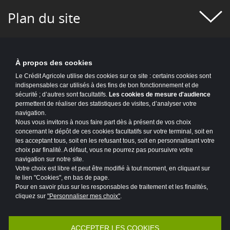
#EXPERT
#FIGURES
#FINANCE
Plan du site
#FINANCE INCLUSIVE
#FUSION-ACQUISITION
#HISTOIRE
À propos des cookies
#HYDROGÈNE
#IA
#IMMOBILIER
Le Crédit Agricole utilise des cookies sur ce site : certains cookies sont
indispensables car utilisés à des fins de bon fonctionnement et de
#INFO COVID
#INFO UKRAINE
sécurité ; d’autres sont facultatifs.
Les cookies de mesure d'audience
permettent de réaliser des statistiques de visites, d’analyser votre
#INNOVATION
#INNOVATION
navigation.
Nous vous invitons à nous faire part dès à présent de vos choix
#INTELLIGENCE ARTIFICIELLE
#IT2025
concernant le dépôt de ces cookies facultatifs sur votre terminal, soit en
les acceptant tous, soit en les refusant tous, soit en personnalisant votre
choix par finalité. A défaut, vous ne pourrez pas poursuivre votre
#ITALIE
#LIEUX
#LMSI EN HP
navigation sur notre site.
Votre choix est libre et peut être modifié à tout moment, en cliquant sur
#LOGOS
#MAINFRAME
#MARCHÉS
le lien "Cookies", en bas de page.
Pour en savoir plus sur les responsables de traitement et les finalités,
#MAROC
#MAÎTRISE DE LA DÉPENSE
cliquez sur
"Personnaliser mes choix"
.
Accessibilité : partiellement conforme
Mentions légales
#MER
#MOBILISÉS POUR NOS CLIENTS
ACCEPTER LES COOKIES
Politique de protection des données