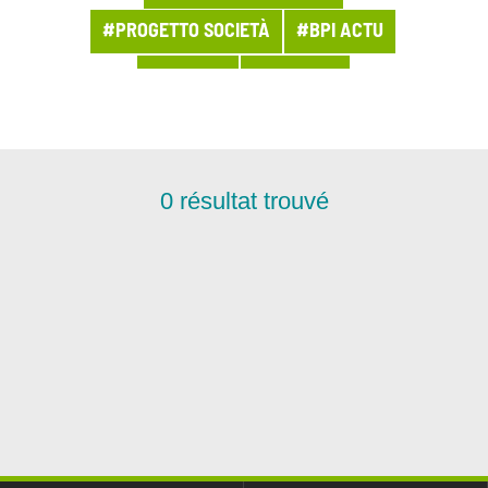
#PROGETTO SOCIETÀ
#BPI ACTU
#ACHATS
#ACT2028
#ACTUALITÉ DU GROUPE
#ACTUALITÉS LMSI
#AGILITÉ
0
résultat trouvé
#AGRI-AGRO
#ARCHITECTURE
#ARCHIVES
#ASSETS DE CONFIANCE
#ASSURANCE
#BANQUE
#BOUTEILLE À LA MER
#BUSINESS
#CAMPAGNE MÉDIA
#CHIFFRES DE LA SEMAINE
#CHIFFRES-CLÉ
#CHRONIQUE
#CLOUD