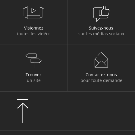
#COMPÉTENCES
#CONCURRENCE
#CYBERSÉCURITÉ
#DATA
#DATA & IA
Visionnez
Suivez-nous
toutes les vidéos
sur les médias sociaux
#DBI ACTU
#DBI OUT HOME
#DBI VIDÉOS
#DESIGN AUTHORITY
#DEV
#DIGITACADEMY
#DIGITAL
#DIGITAL WORKPLACE
#DIGITONBOARD
Trouvez
Contactez-nous
un site
pour toute demande
#DIGITTALK
#ECONOMIE
#EDITORIAL
#EGYPTE
#EMPLOI FORMATION
#ENTITÉS ET MÉTIERS
#ENVIRONNEMENT
#ETHIQUE
#EVERGREEN
#EVÉNEMENT