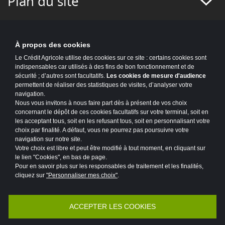
Plan du site
À propos des cookies
Le Crédit Agricole utilise des cookies sur ce site : certains cookies sont
indispensables car utilisés à des fins de bon fonctionnement et de
sécurité ; d’autres sont facultatifs.
Les cookies de mesure d'audience
permettent de réaliser des statistiques de visites, d’analyser votre
navigation.
Nous vous invitons à nous faire part dès à présent de vos choix
concernant le dépôt de ces cookies facultatifs sur votre terminal, soit en
les acceptant tous, soit en les refusant tous, soit en personnalisant votre
choix par finalité. A défaut, vous ne pourrez pas poursuivre votre
navigation sur notre site.
Votre choix est libre et peut être modifié à tout moment, en cliquant sur
le lien "Cookies", en bas de page.
Pour en savoir plus sur les responsables de traitement et les finalités,
cliquez sur
"Personnaliser mes choix"
.
Accessibilité : partiellement conforme
Mentions légales
ACCEPTER LES COOKIES
Politique de protection des données