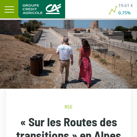
19.61 €
0.75%
RSE
« Sur les Routes des
transitions » en Alpes