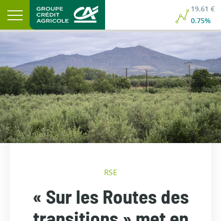
19.61 €
0.75%
RSE
« Sur les Routes des
transitions » met en