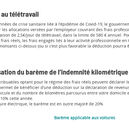
 au télétravail
nées de crise sanitaire liée à l’épidémie de Covid-19, le gouverne
 les allocations versées par l’employeur couvrant des frais profess
raison de 2,5€/jour de télétravail, dans la limite de 580 € annuel. Po
rais réels, les frais engagés liés à leur activité professionnelle en
ontants ci-dessus (ou si c’est plus favorable la déduction pourra 
sation du barème de l’indemnité kilométrique
tribuables optant pour le régime des frais réels peuvent déclarer le
ermet de bénéficier d’une déduction sur la déclaration de revenus
hicule et du nombre de kilomètres parcourus entre votre domicile et 
e 10% cette année.
ure électrique, le barème est en outre majoré de 20%.
Barème applicable aux voitures