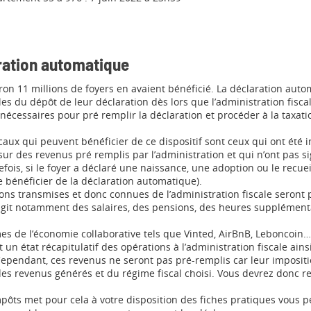
ration automatique
ron 11 millions de foyers en avaient bénéficié. La déclaration auto
bles du dépôt de leur déclaration dès lors que l’administration fisca
nécessaires pour pré remplir la déclaration et procéder à la taxati
scaux qui peuvent bénéficier de ce dispositif sont ceux qui ont été
r des revenus pré remplis par l’administration et qui n’ont pas s
efois, si le foyer a déclaré une naissance, une adoption ou le recuei
bénéficier de la déclaration automatique).
ons transmises et donc connues de l’administration fiscale seront 
’agit notamment des salaires, des pensions, des heures supplément
es de l’économie collaborative tels que Vinted, AirBnB, Leboncoi
un état récapitulatif des opérations à l’administration fiscale ainsi
ependant, ces revenus ne seront pas pré-remplis car leur impositi
s revenus générés et du régime fiscal choisi. Vous devrez donc re
mpôts met pour cela à votre disposition des fiches pratiques vous 