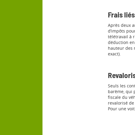
Frais liés
Après deux an
d’impôts pour
télétravail à 
déduction en f
hauteur des m
exact).
Revalori
Seuls les con
barème, qui p
fiscale du vé
revalorisé d
Pour une voit