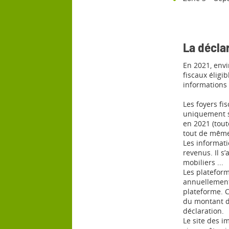
La décla
En 2021, envi
fiscaux éligi
informations 
Les foyers fi
uniquement su
en 2021 (tout
tout de même 
Les informati
revenus. Il s
mobiliers ...
Les plateform
annuellement 
plateforme. C
du montant de
déclaration.
Le site des i