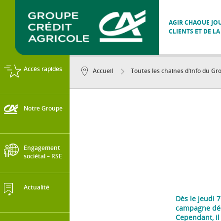
AGIR CHAQUE JOU
CLIENTS ET DE LA
Accès rapides
Accueil
Toutes les chaines d'info du Gro
Notre Groupe
Engagement
sociétal – RSE
Actualité
Dès le jeudi 
campagne décl
Cependant, il