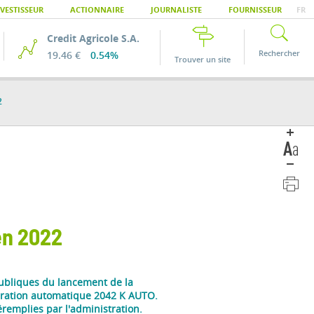
VESTISSEUR
ACTIONNAIRE
JOURNALISTE
FOURNISSEUR
FR
Credit Agricole S.A.
Rechercher
19.46 €
0.54%
Trouver un site
2
en 2022
 publiques du lancement de la
laration automatique 2042 K AUTO.
éremplies par l'administration.