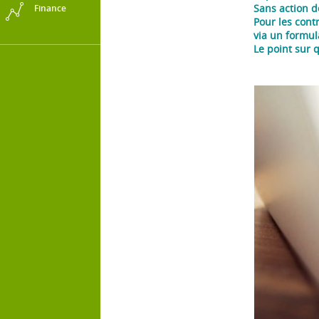
Sans action d
Finance
Pour les cont
via un formul
Le point sur 