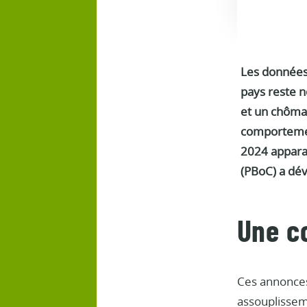
Les données 
pays reste 
et un chômag
comportement
2024 apparaît
(PBoC) a dé
Une c
Ces annonces 
assouplissem