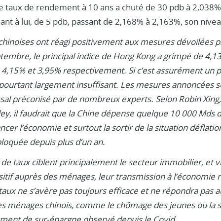
e taux de rendement à 10 ans a chuté de 30 pdb à 2,038
ant à lui, de 5 pdb, passant de 2,168% à 2,163%, son nivea
hinoises ont réagi positivement aux mesures dévoilées par
tembre, le principal indice de Hong Kong a grimpé de 4,1
4,15% et 3,95% respectivement. Si c’est assurément un pa
pourtant largement insuffisant. Les mesures annoncées son
ssal préconisé par de nombreux experts. Selon Robin Xing
ey, il faudrait que la Chine dépense quelque 10 000 Mds
ncer l’économie et surtout la sortir de la situation déflati
loquée depuis plus d’un an.
s de taux ciblent principalement le secteur immobilier, et 
itif auprès des ménages, leur transmission à l’économie ré
taux ne s’avère pas toujours efficace et ne répondra pas a
s ménages chinois, comme le chômage des jeunes ou la sta
ent de sur-épargne observé depuis le Covid.