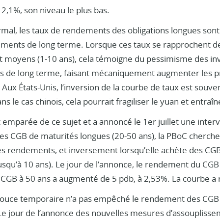
 2,1%, son niveau le plus bas.
mal, les taux de rendements des obligations longues son
sements de long terme. Lorsque ces taux se rapprochent 
t moyens (1-10 ans), cela témoigne du pessimisme des inve
ons de long terme, faisant mécaniquement augmenter les pr
ux États-Unis, l’inversion de la courbe de taux est souve
ns le cas chinois, cela pourrait fragiliser le yuan et entraî
 emparée de ce sujet et a annoncé le 1er juillet une inte
s CGB de maturités longues (20-50 ans), la PBoC cherche à
s rendements, et inversement lorsqu’elle achète des CGB
squ’à 10 ans). Le jour de l’annonce, le rendement du CGB
 CGB à 50 ans a augmenté de 5 pdb, à 2,53%. La courbe a r
ouce temporaire n’a pas empêché le rendement des CGB à
e jour de l’annonce des nouvelles mesures d’assoupliss