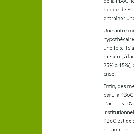
de la PBoC, l
raboté de 30 
entraîner une
Une autre me
hypothécaire
une fois, il 
mesure, à laq
25% à 15%), a
crise.
Enfin, des m
part, la PBo
d’actions. D
institutionne
PBoC est de s
notamment da