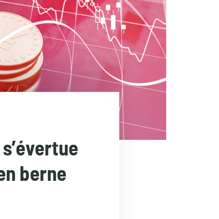
 s’évertue
en berne