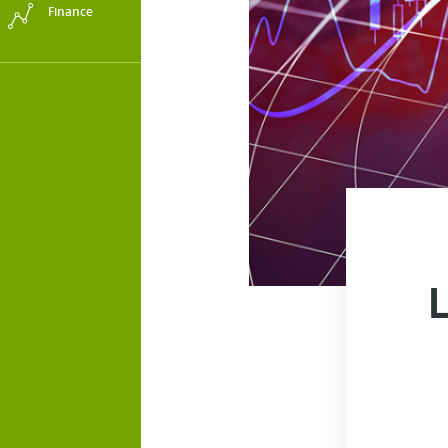
Finance
L