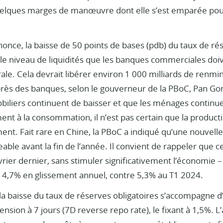
elques marges de manœuvre dont elle s’est emparée pou
nce, la baisse de 50 points de bases (pdb) du taux de rés
le niveau de liquidités que les banques commerciales doi
le. Cela devrait libérer environ 1 000 milliards de renmi
uprès des banques, selon le gouverneur de la PBoC, Pan G
biliers continuent de baisser et que les ménages continuen
t à la consommation, il n’est pas certain que la producti
ment. Fait rare en Chine, la PBoC a indiqué qu’une nouvell
eable avant la fin de l’année. Il convient de rappeler que c
rier dernier, sans stimuler significativement l’économie –
 à 4,7% en glissement annuel, contre 5,3% au T1 2024.
, la baisse du taux de réserves obligatoires s’accompagne 
ension à 7 jours (7D reverse repo rate), le fixant à 1,5%. L’