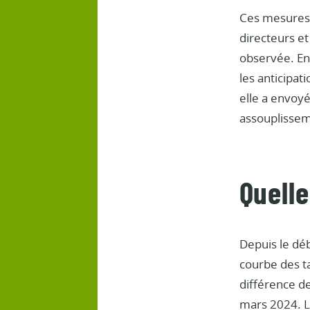
Ces mesures 
directeurs et
observée. En
les anticipa
elle a envoyé
assouplissem
Quelle
Depuis le dé
courbe des t
différence d
mars 2024. Le