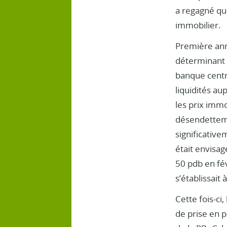
a regagné qu
immobilier.
Première anno
déterminant 
banque centra
liquidités a
les prix immo
désendettemen
significative
était envisag
50 pdb en fév
s’établissait
Cette fois-ci
de prise en p