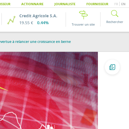
|
ISSEUR
ACTIONNAIRE
JOURNALISTE
FOURNISSEUR
FR
EN
Credit Agricole S.A.
Rechercher
19.55 €
0.44%
Trouver un site
évertue à relancer une croissance en berne