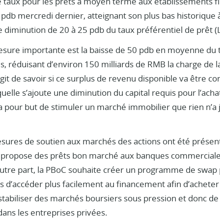
e taux pour les prêts à moyen terme aux établissements fin
pdb mercredi dernier, atteignant son plus bas historique 
 diminution de 20 à 25 pdb du taux préférentiel de prêt (
sure importante est la baisse de 50 pdb en moyenne du ta
s, réduisant d’environ 150 milliards de RMB la charge de 
s’agit de savoir si ce surplus de revenu disponible va êtr
uelle s’ajoute une diminution du capital requis pour l’ac
 pour but de stimuler un marché immobilier que rien n’a jus
esures de soutien aux marchés des actions ont été prése
C propose des prêts bon marché aux banques commerciale
’autre part, la PBoC souhaite créer un programme de swap
ls d’accéder plus facilement au financement afin d’acheter d
tabiliser des marchés boursiers sous pression et donc de 
ns les entreprises privées.