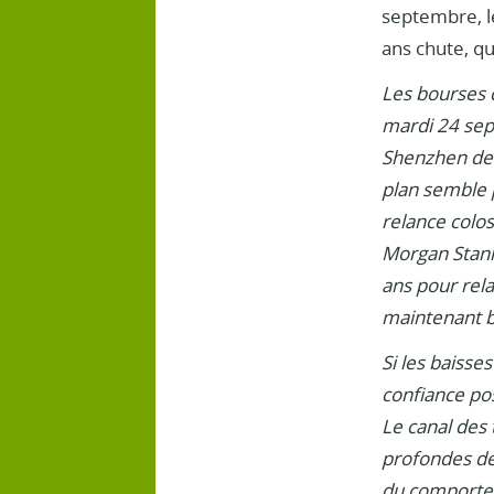
septembre, l
ans chute, qu
Les bourses c
mardi 24 sep
Shenzhen de 
plan semble 
relance colo
Morgan Stanl
ans pour rela
maintenant b
Si les baisse
confiance pos
Le canal des 
profondes de
du comportem