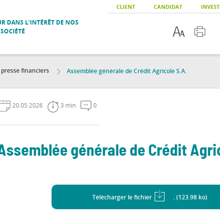
CLIENT
CANDIDAT
INVEST
R DANS L’INTÉRÊT DE NOS
 SOCIÉTÉ
resse financiers
Assemblée générale de Crédit Agricole S.A.
20.05.2026
3 min
0
Assemblée générale de Crédit Agri
Télécharger le fichier
. (123.98 ko)