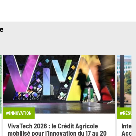
ue
#INNOVATION
#RÉSULT
VivaTech 2026 : le Crédit Agricole
Inter
mobilisé pour l’innovation du 17 au 20
Accél