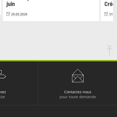
juin
Crédi
26.05.2026
31.0
uvez
Contactez-nous
ite
pour toute demande