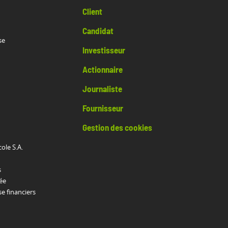
Client
Candidat
se
Investisseur
Actionnaire
Journaliste
Fournisseur
Gestion des cookies
cole S.A.
s
ée
 financiers