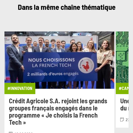
Dans la même chaîne thématique
#INNOVATION
#CAMPA
Crédit Agricole S.A. rejoint les grands
Une 
groupes français engagés dans le
du n
programme « Je choisis la French
27.0
Tech »