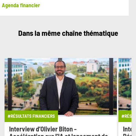
Agenda financier
Dans la même chaîne thématique
#RÉSULTATS FINANCIERS
#RÉSUL
Interview d’Olivier Biton -
Inter