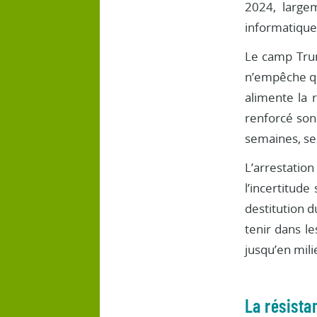
2024, large
informatique
Le camp Trum
n’empêche que
alimente la 
renforcé son
semaines, ses
L’arrestation
l’incertitude
destitution d
tenir dans le
jusqu’en mil
La résista