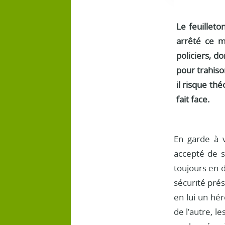
Le feuilleto
arrêté ce m
policiers, d
pour trahiso
il risque th
fait face.
En garde à v
accepté de s
toujours en d
sécurité prés
en lui un hé
de l’autre, 