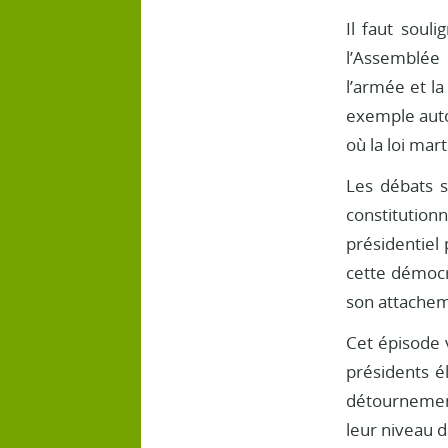
Il faut soul
l’Assemblée
l’armée et la
exemple autor
où la loi mar
Les débats s
constitution
présidentiel 
cette démocr
son attachem
Cet épisode v
présidents é
détournement
leur niveau d