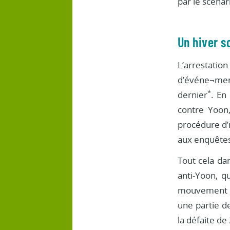
par le scénar
Un hiver s
L’arrestati
d’événe¬ment
*
dernier
. En
contre Yoon
procédure d’i
aux enquêtes
Tout cela da
anti-Yoon, q
mouvement pr
une partie de
la défaite de