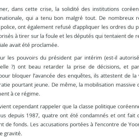
igner, dans cette crise, la solidité des institutions cor
 nationale, qui a tenu bon malgré tout. De nombreux 
 police, ont également refusé d’appliquer les ordres du p
isés à tirer sur la foule et les députés qui tentaient de r
tiale avait été proclamée.
ur les pouvoirs du président par intérim (est-il autor
nelle ?) ont beau retarder la prise de décisions, et pa
pour bloquer l’avancée des enquêtes, ils attestent de la 
atie pourtant jeune. De même, la mobilisation massive d
ent à ce régime.
ient cependant rappeler que la classe politique coréenne r
lus depuis 1987, quatre ont été condamnés et ont fait d
 de fonds. Les accusations portées à l’encontre de Yoo
e gravité.