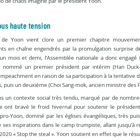
io de chaos imaginé par le président Yoon.
ous haute tension
on de Yoon vient clore un premier chapitre mouveme
s en chaîne engendrés par la promulgation surprise de
 un mois et demi, l’Assemblée nationale a donc engag
, nommé un premier président par intérim (Han Duck-s
mpeachment en raison de sa participation à la tentative d
, puis un deuxième (Choi Sang-mok, ancien ministre des F
ns un contexte social très tendu, marqué par de nombre
ui ont bravé le froid hivernal pour soutenir le présid
o-Yoon, dominé par les églises évangéliques, très pui
 ses inspirations dans le camp trumpiste, allant jusqu’à r
 2020 « Stop the steal ». Yoon soutient en effet que le résul