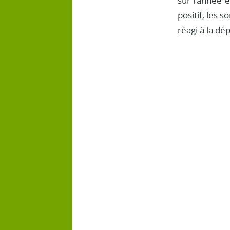
sur l’année 
positif, les 
réagi à la dé