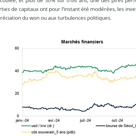
écoulée, et plus de 30% sur trois ans, une des pires per
sorties de capitaux ont pour l’instant été modérées, les in
préciation du won ou aux turbulences politiques.