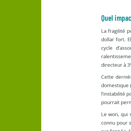
Quel impac
La fragilité
dollar fort. 
cycle d’ass
ralentissemen
directeur à 3
Cette dernièr
domestique (
l’instabilité
pourrait per
Le won, qui 
connu pour s