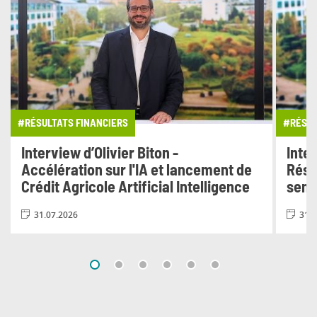
#RÉSULTATS FINANCIERS
#RÉSUL
Interview d’Olivier Biton -
Inter
Accélération sur l'IA et lancement de
Résu
Crédit Agricole Artificial Intelligence
seme
31.07.2026
31.0