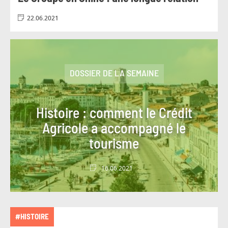
#VOTRE ARGENT
#WEB CONFÉRENCE
22.06.2021
#ÉNERGIE
#ÉVÉNEMENT
DOSSIER DE LA SEMAINE
Histoire : comment le Crédit
Agricole a accompagné le
tourisme
16.06.2021
#HISTOIRE