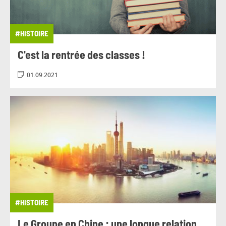
#RELATION CLIENT
#RH
#ROUMANIE
#RSE
#RÉGLEMENTATION
#HISTOIRE
C'est la rentrée des classes !
#RÉGLEMENTATION
01.09.2021
#RÉSULTATS FINANCIERS
#SANTÉ
#SERBIE
#SOLIDARITÉ
#SPORT
#SQYPARK
#SUR LES CAMPUS
#TECHNOLOGIE
#TENDANCES-ECO
#TOURISME
#TRANSFORMATION
#TRANSITION ÉNERGÉTIQUE
#TÉMOIGNAGE
#UKRAINE
#UNIQUEMENT POUR LMSI
#HISTOIRE
#VIE DE L'ENTREPRISE
#VIE PRIVÉE
Le Groupe en Chine : une longue relation