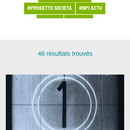
#PROGETTO SOCIETÀ
#BPI ACTU
#ACHATS
#ACT2028
#ACTUALITÉ DU GROUPE
#ACTUALITÉS LMSI
#AGILITÉ
46
résultats trouvés
#AGRI-AGRO
#ARCHITECTURE
#ARCHIVES
#ASSETS DE CONFIANCE
#ASSURANCE
#BANQUE
#BOUTEILLE À LA MER
#BUSINESS
#CAMPAGNE MÉDIA
#CHIFFRES DE LA SEMAINE
#CHIFFRES-CLÉ
#CHRONIQUE
#CLOUD