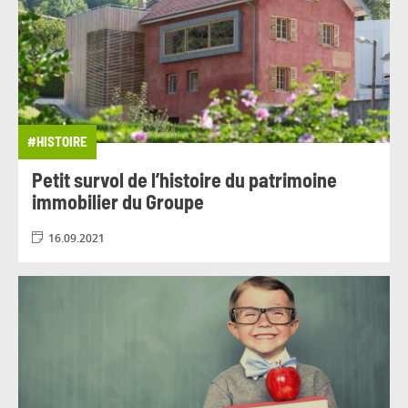
#MOBILITÉ
#MÉCÉNAT
#MÉTIERS
#NEWSLETTER PROJET DU GROUPE
#NOMINATION
#NUMÉRIQUE RESPONSABLE
#OUTIL
#PARIS
#PARTENARIAT
#HISTOIRE
#PARTENARIAT
#PERSPECTIVES
Petit survol de l’histoire du patrimoine
immobilier du Groupe
#POINT DE VUE
#POLOGNE
#PORTRAIT
16.09.2021
#PRIX ET RÉCOMPENSES
#PROGRAMME IT 2025
#PROJET CLIENT
#PROJET DU GROUPE
#PROJET HUMAIN
#PROJET SEATTLE
#PROJET SOCIÉTAL
#PÉDAGOGIE
#RECRUTEMENT