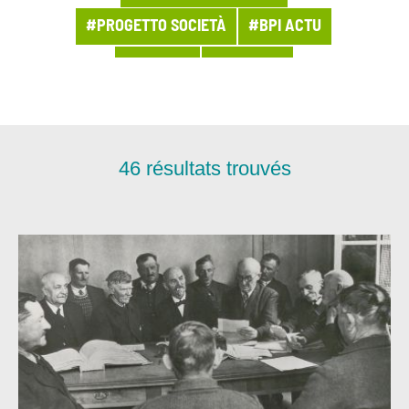
#PROGETTO SOCIETÀ
#BPI ACTU
#ACHATS
#ACT2028
#ACTUALITÉ DU GROUPE
#ACTUALITÉS LMSI
#AGILITÉ
46
résultats trouvés
#AGRI-AGRO
#ARCHITECTURE
#ARCHIVES
#ASSETS DE CONFIANCE
#ASSURANCE
#BANQUE
#BOUTEILLE À LA MER
#BUSINESS
#CAMPAGNE MÉDIA
#CHIFFRES DE LA SEMAINE
#CHIFFRES-CLÉ
#CHRONIQUE
#CLOUD