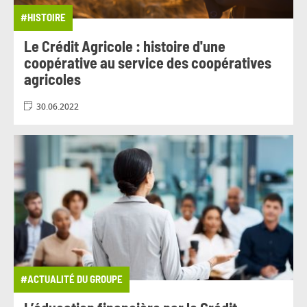
#HISTOIRE
#VOTRE ARGENT
#WEB CONFÉRENCE
Le Crédit Agricole : histoire d'une
#ÉNERGIE
#ÉVÉNEMENT
coopérative au service des coopératives
agricoles
30.06.2022
#ACTUALITÉ DU GROUPE