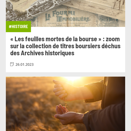
#RELATION CLIENT
#RH
#ROUMANIE
#RSE
#RÉGLEMENTATION
#HISTOIRE
#RÉGLEMENTATION
« Les feuilles mortes de la bourse » : zoom
#RÉSULTATS FINANCIERS
#SANTÉ
sur la collection de titres boursiers déchus
des Archives historiques
#SERBIE
#SOLIDARITÉ
#SPORT
26.01.2023
#SQYPARK
#SUR LES CAMPUS
#TECHNOLOGIE
#TENDANCES-ECO
#TOURISME
#TRANSFORMATION
#TRANSITION ÉNERGÉTIQUE
#TÉMOIGNAGE
#UKRAINE
#UNIQUEMENT POUR LMSI
#VIE DE L'ENTREPRISE
#VIE PRIVÉE